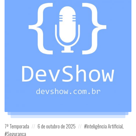
Posted
Posted
Posted
7ª Temporada
6 de outubro de 2025
Inteligência Artificial
,
in:
on
in:
Segurança