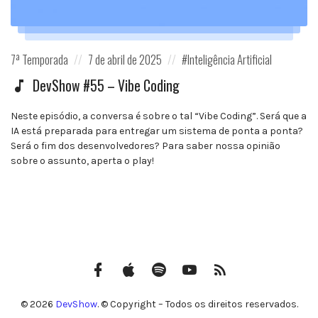
Posted
Posted
Posted
7ª Temporada
7 de abril de 2025
Inteligência Artificial
in:
on
in:
DevShow #55 – Vibe Coding
Neste episódio, a conversa é sobre o tal “Vibe Coding”. Será que a
IA está preparada para entregar um sistema de ponta a ponta?
Será o fim dos desenvolvedores? Para saber nossa opinião
sobre o assunto, aperta o play!
Facebook
iTunes
Spotify
Canal
Feed
do
RSS
YouTube
© 2026
DevShow
. © Copyright – Todos os direitos reservados.