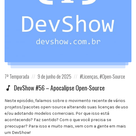
Posted
Posted
Posted
7ª Temporada
9 de junho de 2025
Licenças
,
Open-Source
in:
on
in:
DevShow #56 – Apocalipse Open-Source
Neste episódio, falamos sobre o movimento recente de vários
projetos/pacotes open-source alterando suas licenças de uso
e/ou adotando modelos comerciais. Por que isso está
acontecendo? Faz sentido? Com o que você precisa se
preocupar? Para isso e muito mais, vem com a gente em mais
um DevShow!