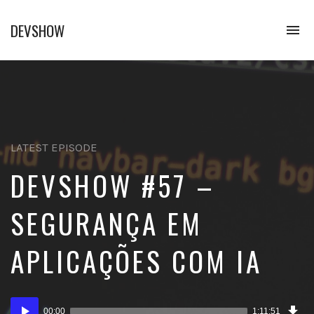
DEVSHOW
To
na
Conhecimento
em
alguns
decibéis
LATEST EPISODE
DEVSHOW #57 –
SEGURANÇA EM
APLICAÇÕES COM IA
Dow
Tocador
Epi
00:00
1:11:51
(98