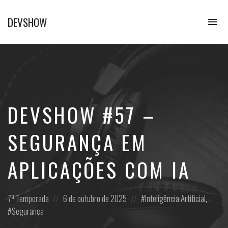
DEVSHOW
To
na
Conhecimento
em
alguns
decibéis
DEVSHOW #57 –
SEGURANÇA EM
APLICAÇÕES COM IA
Posted
Posted
Posted
7ª Temporada
6 de outubro de 2025
Inteligência Artificial
,
in:
on
in:
Segurança