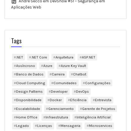
André Secco
em
DevShow #51 – Segurança em
Aplicações Web
Tags
.NET
.NET Core
Arquitetura
ASP.NET
Assíncrono
Azure
Azure Key Vault
Banco de Dados
Carreira
Chatbot
Cloud Computing
Comunidades
Configurações
Design Patterns
Developer
DevOps
Disponibilidade
Docker
Eficiência
Entrevista
Escalabilidade
Gerenciamento
Gerente de Projetos
Home Office
Infraestrutura
Inteligência Artificial
Legado
Licenças
Mensageria
Microservices