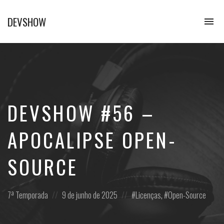
DEVSHOW
To
na
Conhecimento
em
alguns
decibéis
DEVSHOW #56 –
APOCALIPSE OPEN-
SOURCE
Posted
Posted
Posted
7ª Temporada
9 de junho de 2025
Licenças
,
Open-Source
in:
on
in: