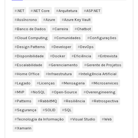
.NET
.NET Core
Arquitetura
ASP.NET
Assíncrono
Azure
Azure Key Vault
Banco de Dados
Carreira
Chatbot
Cloud Computing
Comunidades
Configurações
Design Patterns
Developer
DevOps
Disponibilidade
Docker
Eficiência
Entrevista
Escalabilidade
Gerenciamento
Gerente de Projetos
Home Office
Infraestrutura
Inteligência Artificial
Legado
Licenças
Mensageria
Microservices
MVP
NoSQL
Open-Source
Overengineering
Patterns
RabbitMQ
Resiliência
Retrospectiva
Segurança
SOLID
SQL
Tecnologia da Informação
Visual Studio
Web
Xamarin