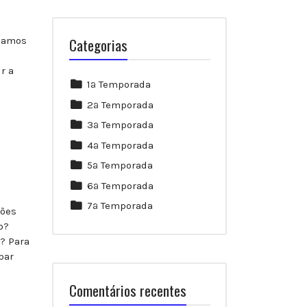
nuamos
Categorias
e
r a
1ª Temporada
2ª Temporada
3ª Temporada
4ª Temporada
5ª Temporada
6ª Temporada
7ª Temporada
ções
o?
? Para
par
Comentários recentes