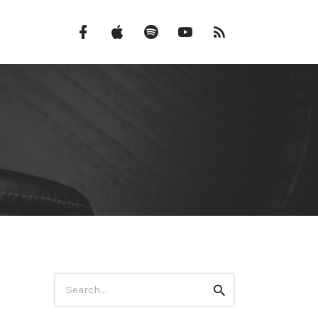
Facebook
iTunes
Spotify
Canal
Feed
do
RSS
YouTube
Search
Search
for: