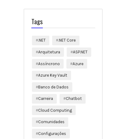
Tags
.NET
.NET Core
Arquitetura
ASP.NET
Assíncrono
Azure
Azure Key Vault
Banco de Dados
Carreira
Chatbot
Cloud Computing
Comunidades
Configurações