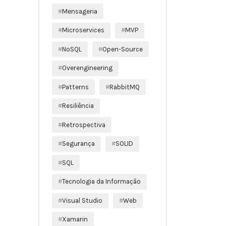
Mensageria
Microservices
MVP
NoSQL
Open-Source
Overengineering
Patterns
RabbitMQ
Resiliência
Retrospectiva
Segurança
SOLID
SQL
Tecnologia da Informação
Visual Studio
Web
Xamarin