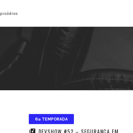
pisódios
6ª TEMPORADA
DEVSHOW #52 – SEGURANÇA EM