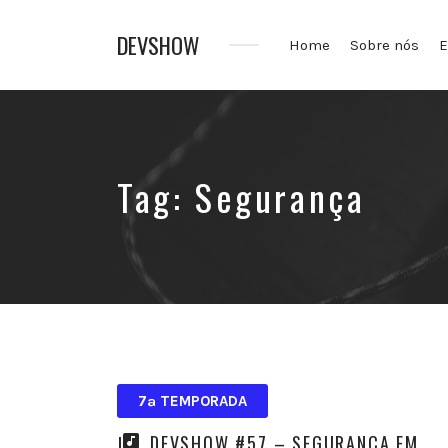
DEVSHOW
Home
Sobre nós
E
Conhecimento
em
alguns
decibéis
Tag:
Segurança
7ª TEMPORADA
DEVSHOW #57 – SEGURANÇA EM