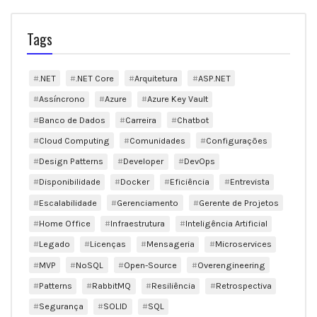
Tags
.NET
.NET Core
Arquitetura
ASP.NET
Assíncrono
Azure
Azure Key Vault
Banco de Dados
Carreira
Chatbot
Cloud Computing
Comunidades
Configurações
Design Patterns
Developer
DevOps
Disponibilidade
Docker
Eficiência
Entrevista
Escalabilidade
Gerenciamento
Gerente de Projetos
Home Office
Infraestrutura
Inteligência Artificial
Legado
Licenças
Mensageria
Microservices
MVP
NoSQL
Open-Source
Overengineering
Patterns
RabbitMQ
Resiliência
Retrospectiva
Segurança
SOLID
SQL