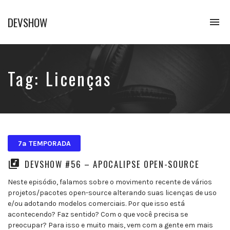
DEVSHOW
To
na
Conhecimento
em
alguns
decibéis
Tag:
Licenças
7ª TEMPORADA
DEVSHOW #56 – APOCALIPSE OPEN-SOURCE
Neste episódio, falamos sobre o movimento recente de vários
projetos/pacotes open-source alterando suas licenças de uso
e/ou adotando modelos comerciais. Por que isso está
acontecendo? Faz sentido? Com o que você precisa se
preocupar? Para isso e muito mais, vem com a gente em mais