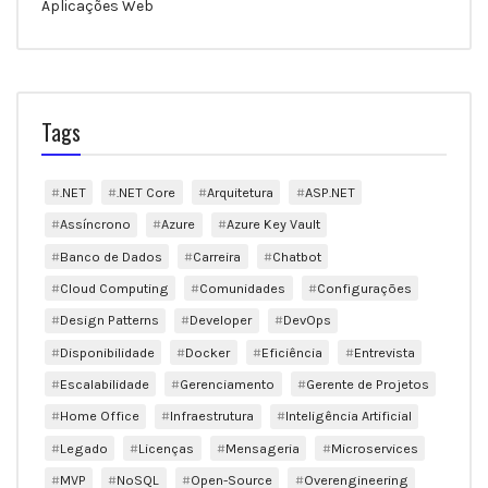
Aplicações Web
Tags
.NET
.NET Core
Arquitetura
ASP.NET
Assíncrono
Azure
Azure Key Vault
Banco de Dados
Carreira
Chatbot
Cloud Computing
Comunidades
Configurações
Design Patterns
Developer
DevOps
Disponibilidade
Docker
Eficiência
Entrevista
Escalabilidade
Gerenciamento
Gerente de Projetos
Home Office
Infraestrutura
Inteligência Artificial
Legado
Licenças
Mensageria
Microservices
MVP
NoSQL
Open-Source
Overengineering