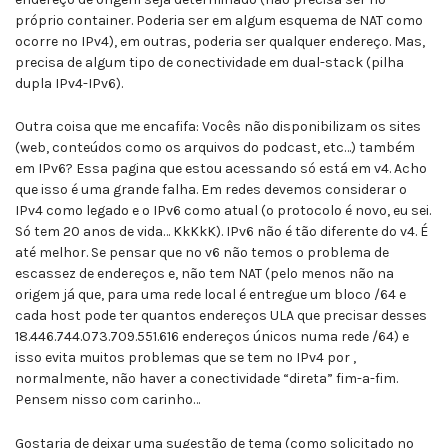
próprio container. Poderia ser em algum esquema de NAT como
ocorre no IPv4), em outras, poderia ser qualquer endereço. Mas,
precisa de algum tipo de conectividade em dual-stack (pilha
dupla IPv4-IPv6).
Outra coisa que me encafifa: Vocês não disponibilizam os sites
(web, conteúdos como os arquivos do podcast, etc…) também
em IPv6? Essa pagina que estou acessando só está em v4. Acho
que isso é uma grande falha. Em redes devemos considerar o
IPv4 como legado e o IPv6 como atual (o protocolo é novo, eu sei.
Só tem 20 anos de vida… KkKkK). IPv6 não é tão diferente do v4. É
até melhor. Se pensar que no v6 não temos o problema de
escassez de endereços e, não tem NAT (pelo menos não na
origem já que, para uma rede local é entregue um bloco /64 e
cada host pode ter quantos endereços ULA que precisar desses
18.446.744.073.709.551.616 endereços únicos numa rede /64) e
isso evita muitos problemas que se tem no IPv4 por ,
normalmente, não haver a conectividade “direta” fim-a-fim.
Pensem nisso com carinho…
Gostaria de deixar uma sugestão de tema (como solicitado no