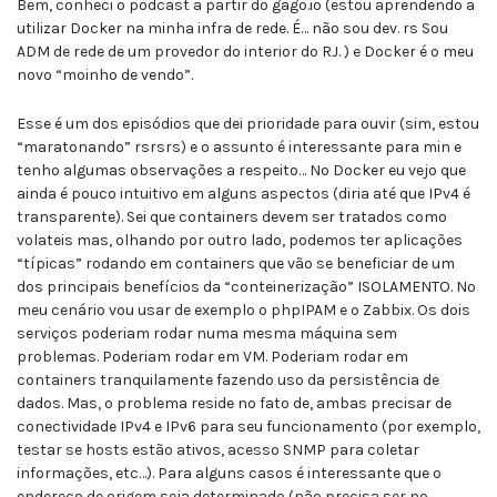
Bem, conheci o podcast a partir do gago.io (estou aprendendo a
utilizar Docker na minha infra de rede. É… não sou dev. rs Sou
ADM de rede de um provedor do interior do RJ. ) e Docker é o meu
novo “moinho de vendo”.
Esse é um dos episódios que dei prioridade para ouvir (sim, estou
“maratonando” rsrsrs) e o assunto é interessante para min e
tenho algumas observações a respeito… No Docker eu vejo que
ainda é pouco intuitivo em alguns aspectos (diria até que IPv4 é
transparente). Sei que containers devem ser tratados como
volateis mas, olhando por outro lado, podemos ter aplicações
“típicas” rodando em containers que vão se beneficiar de um
dos principais benefícios da “conteinerização” ISOLAMENTO. No
meu cenário vou usar de exemplo o phpIPAM e o Zabbix. Os dois
serviços poderiam rodar numa mesma máquina sem
problemas. Poderiam rodar em VM. Poderiam rodar em
containers tranquilamente fazendo uso da persistência de
dados. Mas, o problema reside no fato de, ambas precisar de
conectividade IPv4 e IPv6 para seu funcionamento (por exemplo,
testar se hosts estão ativos, acesso SNMP para coletar
informações, etc…). Para alguns casos é interessante que o
endereço de origem seja determinado (não precisa ser no