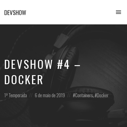
DEVSHOW
To
na
Conhecimento
em
alguns
decibéis
DEVSHOW #4 –
DOCKER
Posted
Posted
Posted
1ª Temporada
6 de maio de 2019
Containers
,
Docker
in:
on
in: