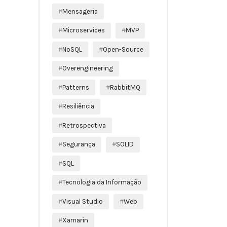
Mensageria
Microservices
MVP
NoSQL
Open-Source
Overengineering
Patterns
RabbitMQ
Resiliência
Retrospectiva
Segurança
SOLID
SQL
Tecnologia da Informação
Visual Studio
Web
Xamarin