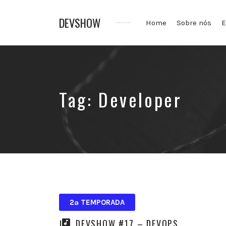
DEVSHOW
Home
Sobre nós
E
Conhecimento
em
alguns
decibéis
Tag:
Developer
2ª TEMPORADA
DEVSHOW #17 – DEVOPS