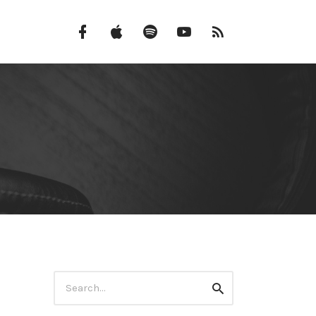
Facebook
iTunes
Spotify
Canal
Feed
do
RSS
YouTube
Search
Search
for: