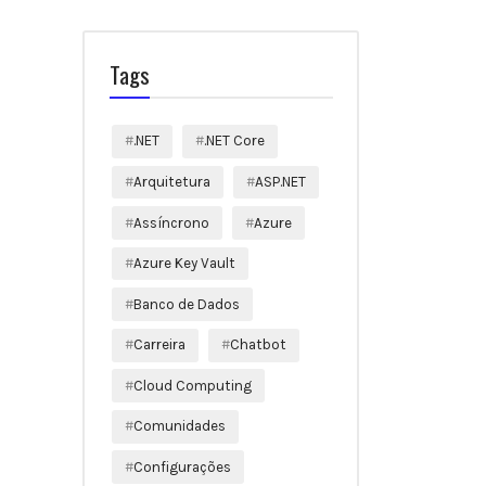
Tags
.NET
.NET Core
Arquitetura
ASP.NET
Assíncrono
Azure
Azure Key Vault
Banco de Dados
Carreira
Chatbot
Cloud Computing
Comunidades
Configurações