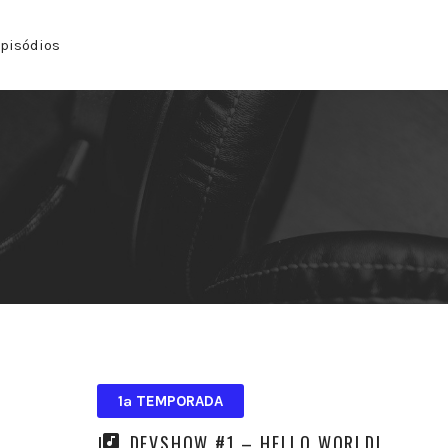
pisódios
1ª TEMPORADA
DEVSHOW #1 – HELLO WORLD!