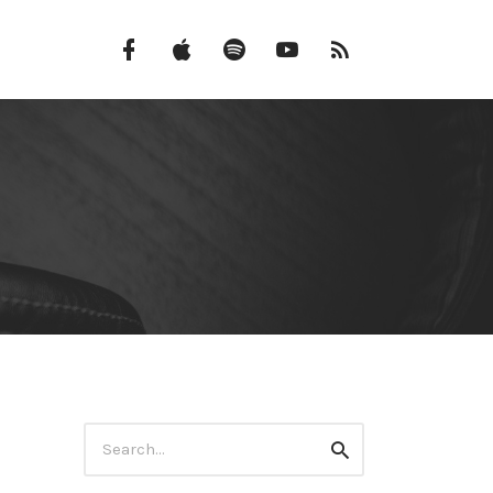
Facebook
iTunes
Spotify
Canal
Feed
do
RSS
YouTube
Search
Search
for: