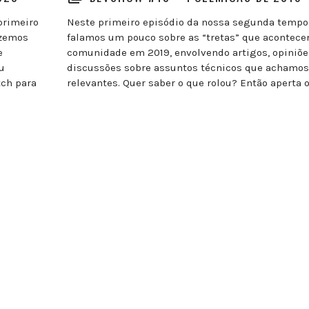
primeiro
Neste primeiro episódio da nossa segunda tempo
izemos
falamos um pouco sobre as “tretas” que acontece
e
comunidade em 2019, envolvendo artigos, opiniõe
u
discussões sobre assuntos técnicos que achamos
tch para
relevantes. Quer saber o que rolou? Então aperta o