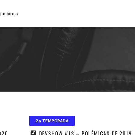
pisódios
2ª TEMPORADA
020
DEVSHOW #13 – POLÊMICAS DE 2019