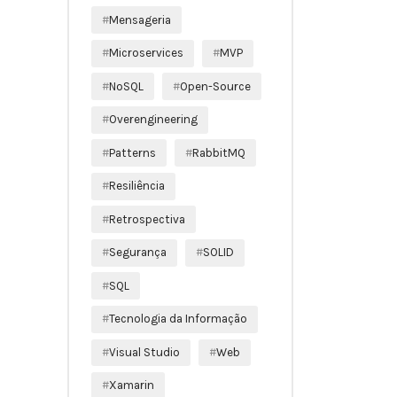
Mensageria
Microservices
MVP
NoSQL
Open-Source
Overengineering
Patterns
RabbitMQ
Resiliência
Retrospectiva
Segurança
SOLID
SQL
Tecnologia da Informação
Visual Studio
Web
Xamarin