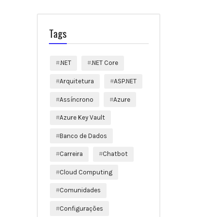
Tags
.NET
.NET Core
Arquitetura
ASP.NET
Assíncrono
Azure
Azure Key Vault
Banco de Dados
Carreira
Chatbot
Cloud Computing
Comunidades
Configurações