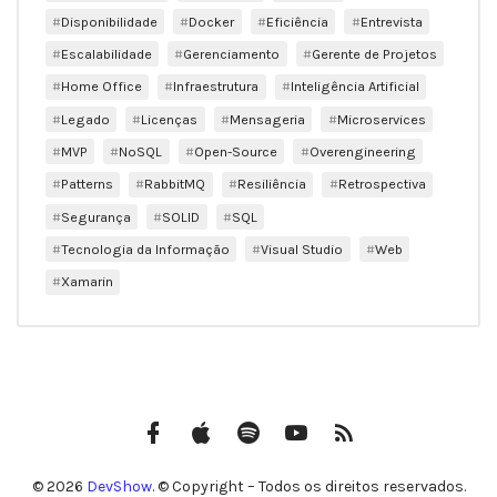
Disponibilidade
Docker
Eficiência
Entrevista
Escalabilidade
Gerenciamento
Gerente de Projetos
Home Office
Infraestrutura
Inteligência Artificial
Legado
Licenças
Mensageria
Microservices
MVP
NoSQL
Open-Source
Overengineering
Patterns
RabbitMQ
Resiliência
Retrospectiva
Segurança
SOLID
SQL
Tecnologia da Informação
Visual Studio
Web
Xamarin
Facebook
iTunes
Spotify
Canal
Feed
do
RSS
YouTube
© 2026
DevShow
. © Copyright – Todos os direitos reservados.