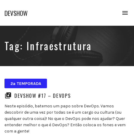
DEVSHOW
To
na
Conhecimento
em
alguns
decibéis
Tag:
Infraestrutura
2ª TEMPORADA
DEVSHOW #17 – DEVOPS
Neste episódio, batemos um papo sobre DevOps. Vamos
descobrir de uma vez por todas se é um cargo ou cultura (ou
qualquer outra coisa)! No que o DevOps pode nos ajudar? Quer
entender melhor o que é DevOps? Então coloca os fones e vem
com a gente!