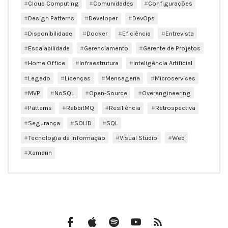
Cloud Computing
Comunidades
Configurações
Design Patterns
Developer
DevOps
Disponibilidade
Docker
Eficiência
Entrevista
Escalabilidade
Gerenciamento
Gerente de Projetos
Home Office
Infraestrutura
Inteligência Artificial
Legado
Licenças
Mensageria
Microservices
MVP
NoSQL
Open-Source
Overengineering
Patterns
RabbitMQ
Resiliência
Retrospectiva
Segurança
SOLID
SQL
Tecnologia da Informação
Visual Studio
Web
Xamarin
Facebook
iTunes
Spotify
Canal
Feed
do
RSS