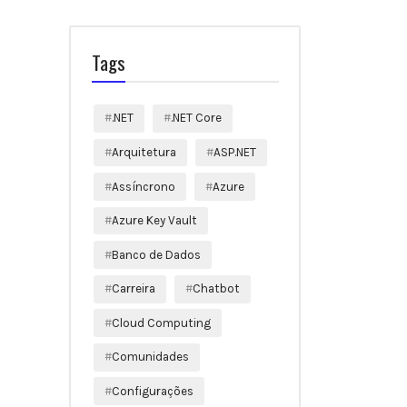
Tags
.NET
.NET Core
Arquitetura
ASP.NET
Assíncrono
Azure
Azure Key Vault
Banco de Dados
Carreira
Chatbot
Cloud Computing
Comunidades
Configurações