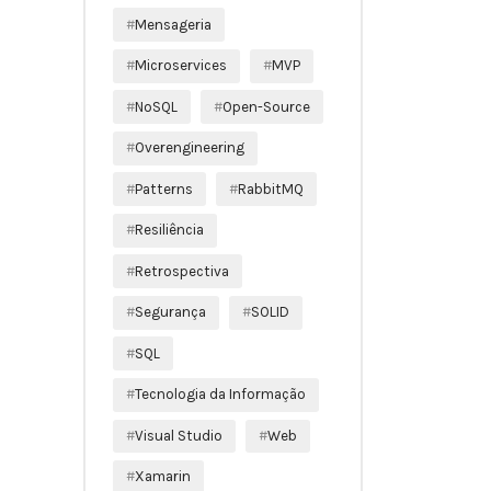
Mensageria
Microservices
MVP
NoSQL
Open-Source
Overengineering
Patterns
RabbitMQ
Resiliência
Retrospectiva
Segurança
SOLID
SQL
Tecnologia da Informação
Visual Studio
Web
Xamarin