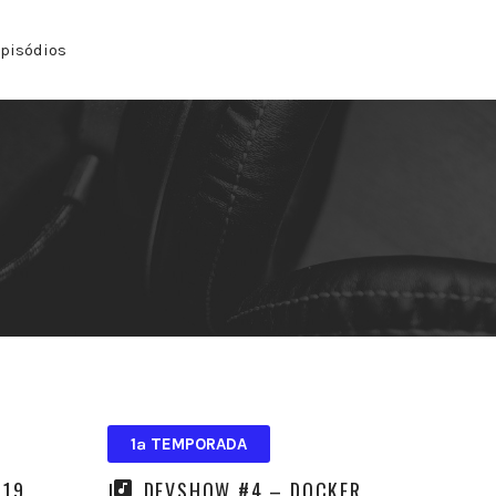
pisódios
1ª TEMPORADA
019
DEVSHOW #4 – DOCKER