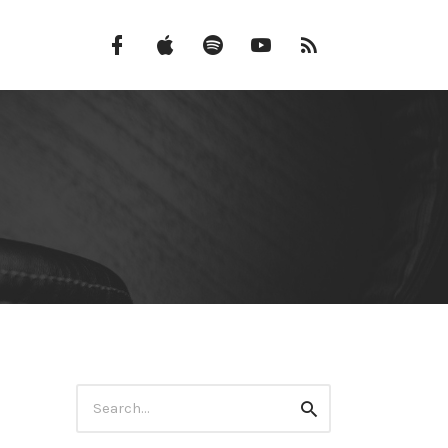
Facebook
iTunes
Spotify
Canal
Feed
do
RSS
YouTube
Search
Search
for: