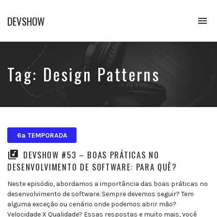
DEVSHOW
To
na
Conhecimento
em
alguns
decibéis
Tag:
Design Patterns
6ª TEMPORADA
DEVSHOW #53 – BOAS PRÁTICAS NO
DESENVOLVIMENTO DE SOFTWARE: PARA QUÊ?
Neste episódio, abordamos a importância das boas práticas no
desenvolvimento de software. Sempre devemos seguir? Tem
alguma exceção ou cenário onde podemos abrir mão?
Velocidade X Qualidade? Essas respostas e muito mais, você