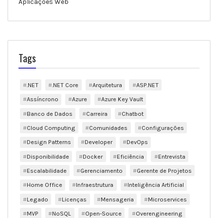
Aplicações Web
Tags
.NET
.NET Core
Arquitetura
ASP.NET
Assíncrono
Azure
Azure Key Vault
Banco de Dados
Carreira
Chatbot
Cloud Computing
Comunidades
Configurações
Design Patterns
Developer
DevOps
Disponibilidade
Docker
Eficiência
Entrevista
Escalabilidade
Gerenciamento
Gerente de Projetos
Home Office
Infraestrutura
Inteligência Artificial
Legado
Licenças
Mensageria
Microservices
MVP
NoSQL
Open-Source
Overengineering