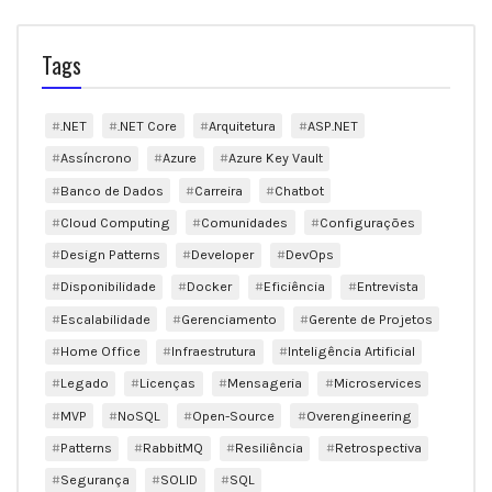
Tags
.NET
.NET Core
Arquitetura
ASP.NET
Assíncrono
Azure
Azure Key Vault
Banco de Dados
Carreira
Chatbot
Cloud Computing
Comunidades
Configurações
Design Patterns
Developer
DevOps
Disponibilidade
Docker
Eficiência
Entrevista
Escalabilidade
Gerenciamento
Gerente de Projetos
Home Office
Infraestrutura
Inteligência Artificial
Legado
Licenças
Mensageria
Microservices
MVP
NoSQL
Open-Source
Overengineering
Patterns
RabbitMQ
Resiliência
Retrospectiva
Segurança
SOLID
SQL