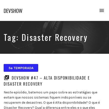
DEVSHOW
To
na
Conhecimento
em
alguns
decibéis
Tag:
Disaster Recovery
5ª TEMPORADA
DEVSHOW #47 – ALTA DISPONIBILIDADE E
DISASTER RECOVERY
Neste episódio, batemos um papo sobre as estratégias que
evitam que nossos sistemas fiquem indisponíveis ou se
recuperem de desastres. O que é Alta disponibilidade? O que é
Disaster Recovery? Qual a diferença entre eles e o que eles