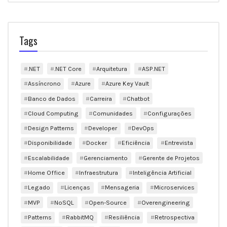
Tags
.NET
.NET Core
Arquitetura
ASP.NET
Assíncrono
Azure
Azure Key Vault
Banco de Dados
Carreira
Chatbot
Cloud Computing
Comunidades
Configurações
Design Patterns
Developer
DevOps
Disponibilidade
Docker
Eficiência
Entrevista
Escalabilidade
Gerenciamento
Gerente de Projetos
Home Office
Infraestrutura
Inteligência Artificial
Legado
Licenças
Mensageria
Microservices
MVP
NoSQL
Open-Source
Overengineering
Patterns
RabbitMQ
Resiliência
Retrospectiva