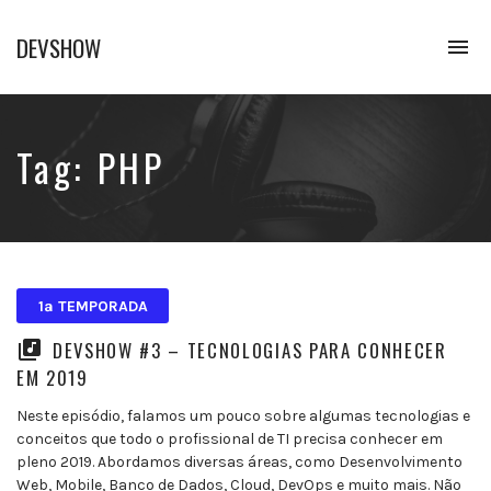
DEVSHOW
To
na
Conhecimento
em
alguns
decibéis
Tag:
PHP
1ª TEMPORADA
DEVSHOW #3 – TECNOLOGIAS PARA CONHECER
EM 2019
Neste episódio, falamos um pouco sobre algumas tecnologias e
conceitos que todo o profissional de TI precisa conhecer em
pleno 2019. Abordamos diversas áreas, como Desenvolvimento
Web, Mobile, Banco de Dados, Cloud, DevOps e muito mais. Não