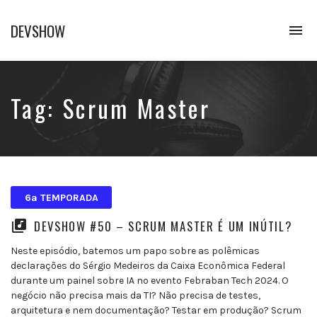
DEVSHOW
To
na
Conhecimento
em
alguns
decibéis
Tag:
Scrum Master
6ª TEMPORADA
DEVSHOW #50 – SCRUM MASTER É UM INÚTIL?
Neste episódio, batemos um papo sobre as polêmicas
declarações do Sérgio Medeiros da Caixa Econômica Federal
durante um painel sobre IA no evento Febraban Tech 2024. O
negócio não precisa mais da TI? Não precisa de testes,
arquitetura e nem documentação? Testar em produção? Scrum