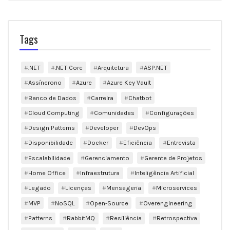
Tags
.NET
.NET Core
Arquitetura
ASP.NET
Assíncrono
Azure
Azure Key Vault
Banco de Dados
Carreira
Chatbot
Cloud Computing
Comunidades
Configurações
Design Patterns
Developer
DevOps
Disponibilidade
Docker
Eficiência
Entrevista
Escalabilidade
Gerenciamento
Gerente de Projetos
Home Office
Infraestrutura
Inteligência Artificial
Legado
Licenças
Mensageria
Microservices
MVP
NoSQL
Open-Source
Overengineering
Patterns
RabbitMQ
Resiliência
Retrospectiva