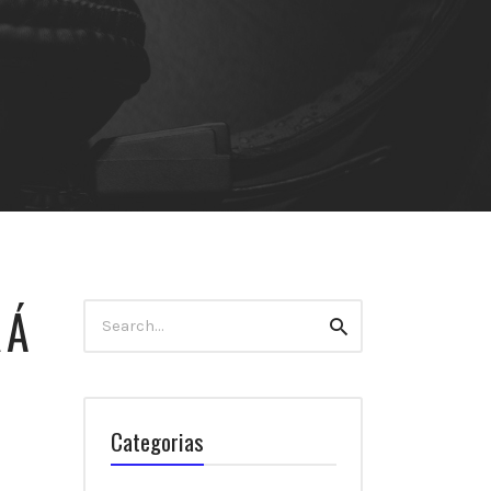
RÁ
Search
Search
for:
Categorias