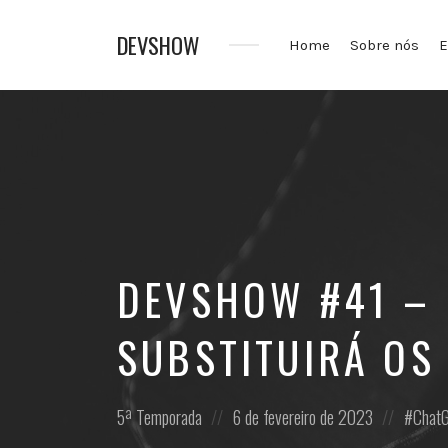
DEVSHOW
Home
Sobre nós
E
Conhecimento
em
alguns
decibéis
DEVSHOW #41 – 
SUBSTITUIRÁ OS
Posted
Posted
Posted
5ª Temporada
6 de fevereiro de 2023
Chat
in:
on
in: