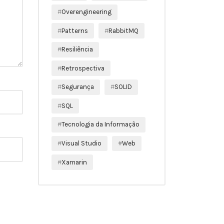
Overengineering
Patterns
RabbitMQ
Resiliência
Retrospectiva
Segurança
SOLID
SQL
Tecnologia da Informação
Visual Studio
Web
Xamarin