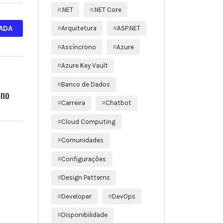
.NET
.NET Core
ADA
Arquitetura
ASP.NET
Assíncrono
Azure
Azure Key Vault
Banco de Dados
ono
Carreira
Chatbot
Cloud Computing
Comunidades
Configurações
Design Patterns
Developer
DevOps
Disponibilidade