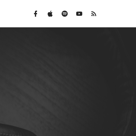
Facebook
iTunes
Spotify
Canal
Feed
do
RSS
YouTube