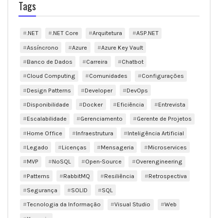
Tags
.NET
.NET Core
Arquitetura
ASP.NET
Assíncrono
Azure
Azure Key Vault
Banco de Dados
Carreira
Chatbot
Cloud Computing
Comunidades
Configurações
Design Patterns
Developer
DevOps
Disponibilidade
Docker
Eficiência
Entrevista
Escalabilidade
Gerenciamento
Gerente de Projetos
Home Office
Infraestrutura
Inteligência Artificial
Legado
Licenças
Mensageria
Microservices
MVP
NoSQL
Open-Source
Overengineering
Patterns
RabbitMQ
Resiliência
Retrospectiva
Segurança
SOLID
SQL
Tecnologia da Informação
Visual Studio
Web