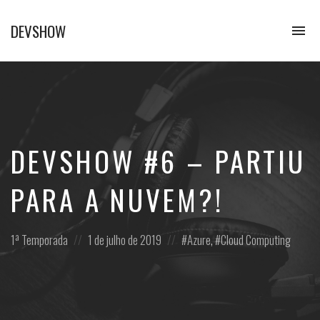
DEVSHOW
To
na
Conhecimento
em
alguns
decibéis
DEVSHOW #6 – PARTIU
PARA A NUVEM?!
Posted
Posted
Posted
1ª Temporada
1 de julho de 2019
Azure
,
Cloud Computing
in:
on
in: