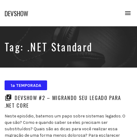
DEVSHOW
To
na
Conhecimento
em
alguns
decibéis
Tag:
.NET Standard
1ª TEMPORADA
DEVSHOW #2 – MIGRANDO SEU LEGADO PARA
.NET CORE
Neste episódio, batemos um papo sobre sistemas legados. O
que são? Como e quando saber se eles precisam ser
substituídos? Quais são as dicas para você realizar essa
migração de uma forma menos dolorosa? Para esclarecer