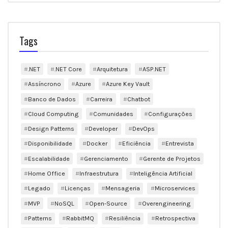
Tags
.NET
.NET Core
Arquitetura
ASP.NET
Assíncrono
Azure
Azure Key Vault
Banco de Dados
Carreira
Chatbot
Cloud Computing
Comunidades
Configurações
Design Patterns
Developer
DevOps
Disponibilidade
Docker
Eficiência
Entrevista
Escalabilidade
Gerenciamento
Gerente de Projetos
Home Office
Infraestrutura
Inteligência Artificial
Legado
Licenças
Mensageria
Microservices
MVP
NoSQL
Open-Source
Overengineering
Patterns
RabbitMQ
Resiliência
Retrospectiva