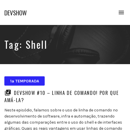
DEVSHOW
To
na
Conhecimento
em
alguns
decibéis
Tag:
Shell
1ª TEMPORADA
DEVSHOW #10 – LINHA DE COMANDO! POR QUE
AMÁ-LA?
Neste episódio, falamos sobre o uso de linha de comando no
desenvolvimento de software, infra e automação, trazendo
algumas das comparações entre o uso do shell e de interfaces
gráficas. Quais as reais vantagens em usar linhas de comando