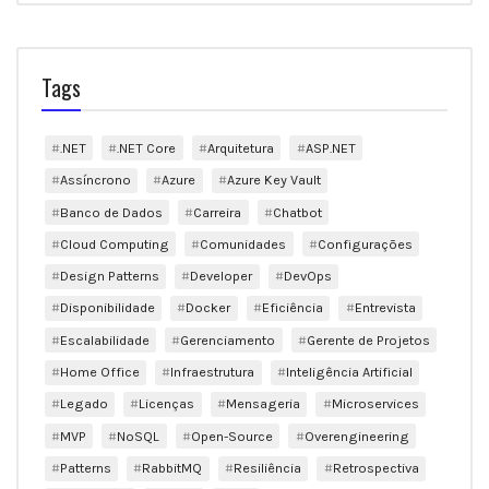
Tags
.NET
.NET Core
Arquitetura
ASP.NET
Assíncrono
Azure
Azure Key Vault
Banco de Dados
Carreira
Chatbot
Cloud Computing
Comunidades
Configurações
Design Patterns
Developer
DevOps
Disponibilidade
Docker
Eficiência
Entrevista
Escalabilidade
Gerenciamento
Gerente de Projetos
Home Office
Infraestrutura
Inteligência Artificial
Legado
Licenças
Mensageria
Microservices
MVP
NoSQL
Open-Source
Overengineering
Patterns
RabbitMQ
Resiliência
Retrospectiva