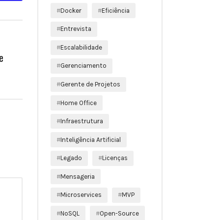
Docker
Eficiência
Entrevista
Escalabilidade
e
Gerenciamento
Gerente de Projetos
Home Office
Infraestrutura
Inteligência Artificial
Legado
Licenças
Mensageria
Microservices
MVP
NoSQL
Open-Source