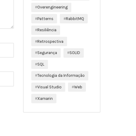
Overengineering
Patterns
RabbitMQ
Resiliência
Retrospectiva
Segurança
SOLID
SQL
Tecnologia da Informação
Visual Studio
Web
Xamarin