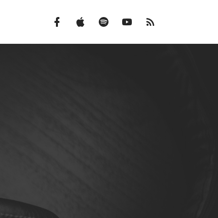
Facebook
iTunes
Spotify
Canal
Feed
do
RSS
YouTube