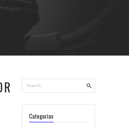
OR
Search
Search
for:
Categorias