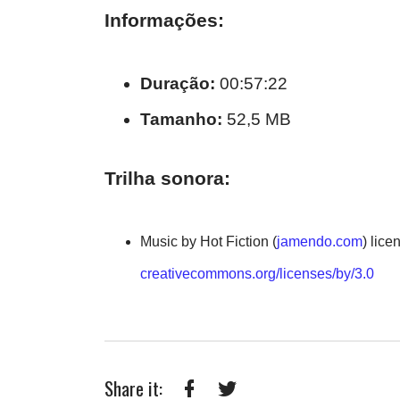
Informações:
Duração:
00:57:22
Tamanho:
52,5 MB
Trilha sonora:
Music by Hot Fiction (
jamendo.com
) lic
creativecommons.org/licenses/by/3.0
Share it: