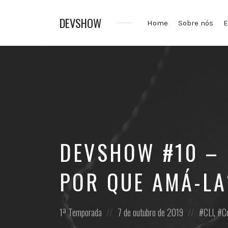
DEVSHOW
Home
Sobre nós
E
Conhecimento
em
alguns
decibéis
DEVSHOW #10 – 
POR QUE AMÁ-LA
Posted
Posted
Posted
1ª Temporada
7 de outubro de 2019
CLI
,
C
in:
on
in: