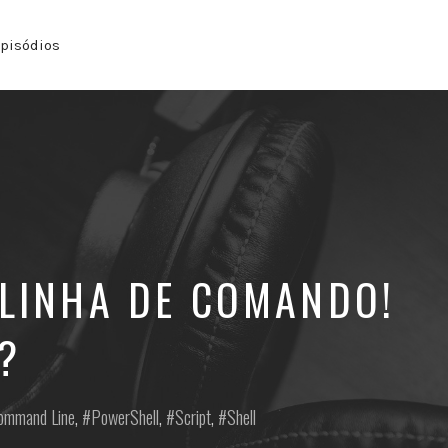
pisódios
LINHA DE COMANDO!
?
ommand Line
,
PowerShell
,
Script
,
Shell