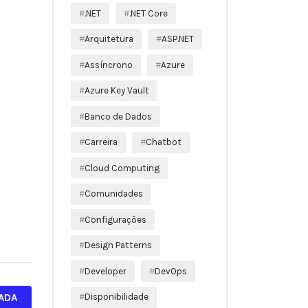
.NET
.NET Core
Arquitetura
ASP.NET
Assíncrono
Azure
Azure Key Vault
Banco de Dados
Carreira
Chatbot
Cloud Computing
Comunidades
Configurações
Design Patterns
Developer
DevOps
ADA
Disponibilidade