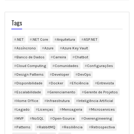
Tags
.NET
.NET Core
Arquitetura
ASP.NET
Assíncrono
Azure
Azure Key Vault
Banco de Dados
Carreira
Chatbot
Cloud Computing
Comunidades
Configurações
Design Patterns
Developer
DevOps
Disponibilidade
Docker
Eficiência
Entrevista
Escalabilidade
Gerenciamento
Gerente de Projetos
Home Office
Infraestrutura
Inteligência Artificial
Legado
Licenças
Mensageria
Microservices
MVP
NoSQL
Open-Source
Overengineering
Patterns
RabbitMQ
Resiliência
Retrospectiva