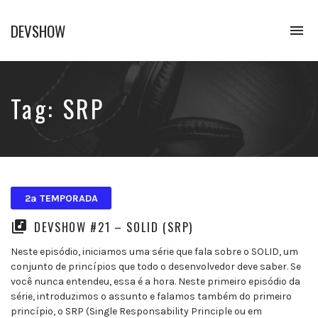
DEVSHOW
To
na
Conhecimento
em
alguns
decibéis
Tag:
SRP
2ª TEMPORADA
DEVSHOW #21 – SOLID (SRP)
Neste episódio, iniciamos uma série que fala sobre o SOLID, um
conjunto de princípios que todo o desenvolvedor deve saber. Se
você nunca entendeu, essa é a hora. Neste primeiro episódio da
série, introduzimos o assunto e falamos também do primeiro
princípio, o SRP (Single Responsability Principle ou em