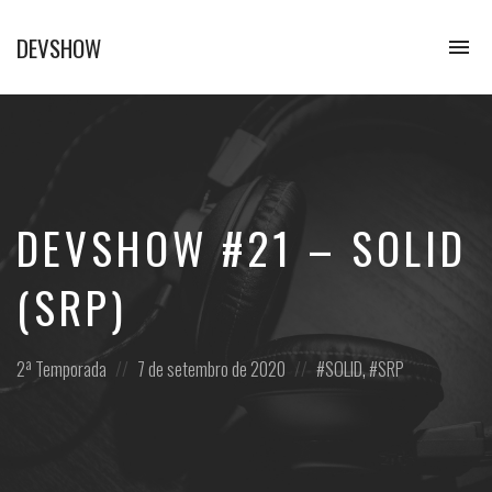
DEVSHOW
To
na
Conhecimento
em
alguns
decibéis
DEVSHOW #21 – SOLID
(SRP)
Posted
Posted
Posted
2ª Temporada
7 de setembro de 2020
SOLID
,
SRP
in:
on
in: