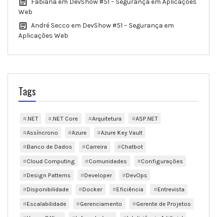
Fabiana
em
DevShow #51 – Segurança em Aplicações
Web
André Secco
em
DevShow #51 – Segurança em
Aplicações Web
Tags
.NET
.NET Core
Arquitetura
ASP.NET
Assíncrono
Azure
Azure Key Vault
Banco de Dados
Carreira
Chatbot
Cloud Computing
Comunidades
Configurações
Design Patterns
Developer
DevOps
Disponibilidade
Docker
Eficiência
Entrevista
Escalabilidade
Gerenciamento
Gerente de Projetos